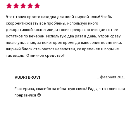
Каждый компонент выполняет свою – отведенную ему роль, а
все вместе они благотворно влияют на кожу.
Этот тоник просто находка для моей жирной кожи! Чтобы
Правила нанесения тоника и результат
скорректировать все проблемы, использую много
декоративной косметики, и тоник прекрасно очищает от ее
На предварительно чистую кожу лица, с помощью ватного диска
остатков по вечерам. Использую два раза в день, утром сразу
салфетки нанести небольшое количество тоника. После этого
после умывания, за некоторое время до нанесения косметики.
салфетку или ватный диск приложить к лицу, и на протяжении 1
Жирный блеск становится незаметен, со временем и поры не
минуты протереть все зоны и неровности лица.
так видны. Отличное средство!!!
Жидкая фаза флакона хорошо стягивает поры и
предотвращает закупорку каналов верхнего эпидермиса кожи.
Средство отлично очищает лицо от тяжелого макияжа,
KUDRI BROVI
1 февраля 2021
тонального крема и водонепроницаемой туши для ресниц.
Использовав бифазный поростягивающий тоник для лица от
Екатерина, спасибо за обратную связь! Рады, что тоник вам
итальянской компании DIBI из серии продуктов PURE EQUALIZER
понравился 😉
ваша кожа с утра засияет новыми жизненными силами и
естественной красотой.
Процедуру желательно повторять два раза в день: утром и
вечером. Для более хорошего эффекта тоник не нужно смывать