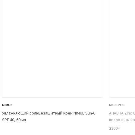
ринадлежит к классу так называемых АНА-
т ее аналогов, действует значительно
катно. Основные ее свойства сводятся к
 активизации барьерных функций,
нениями в целом.
 регуляции выработки кожного сала,
ий, удалению следов постакне и
та отлично справляется с обновлением
ции.
е клетки дермы, эффективно обновляет
 также избавляет эпидермис и угрей,
ся с устранением пигментных пятен. Дело
NIMUE
MEDI-PEEL
 сразу два основных вещества, борющихся
Увлажняющий солнцезащитный крем NIMUE Sun-C
AHABHA Zinc C
нон. Последний достаточно агрессивен, а
SPF 40, 60 мл
кислотным ко
етом. А вот второй – более безопасен, но
2300 ₽
ржится минимум гидрохинона и