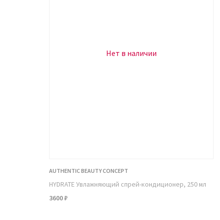
Молочная кислота (4%). Данный компонент п
компонентов. Молочная кислота, в отличие о
более мягко, очищая дерму максимально дели
эффективному отшелушиванию, увлажнению,
Нет в наличии
борьбе с фотостарением и возрастными изме
Салициловая кислота (0,5%). Она способна к
подсушиванию прыщей, уменьшению воспален
пигментных пятен. Также салициловая кисло
верхнего слоя дермы и повышением регенера
Лимонная кислота (4%) удаляет ороговевши
кожу, препятствует размножению бактерий. А
прыщей и черных точек.
Экстракт толокнянки (1%) отлично справляет
AUTHENTIC BEAUTY CONCEPT
в том, что в данном компоненте содержатся
HYDRATE Увлажняющий спрей-кондиционер, 250 мл
с гиперпигментацией. Это арбутин и гидрохи
3600 ₽
в некоторых странах даже находится под запр
эффективность его ниже. В толокнянке соде