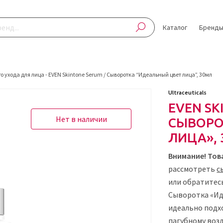
Каталог
Бренд
о ухода для лица
-
EVEN Skintone Serum / Сыворотка “Идеальный цвет лица”, 30мл
Ultraceuticals
EVEN SK
Нет в наличии
СЫВОРО
ЛИЦА»,
Внимание! Тов
рассмотреть
с
или обратитес
Сыворотка «Ид
идеально подх
пагубному воз