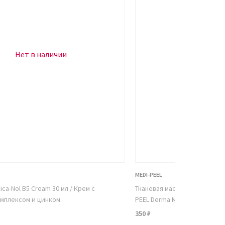
Нет в наличии
Нет в н
MEDI-PEEL
ica-Nol B5 Cream 30 мл / Крем с
Тканевая маска антивозрастн
мплексом и цинком
PEEL Derma Maison Wrinkle Co
350 ₽