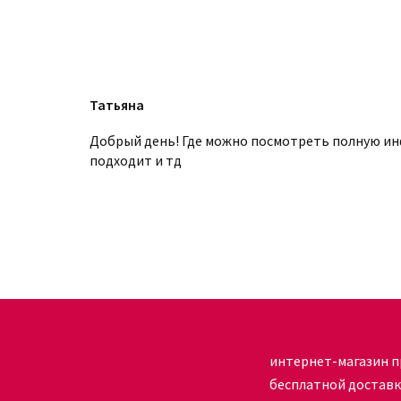
сравнительно много арбутина. Поэтому дан
борьбы с пигментными пятнами.
Ниацинамид (3%) также неплохо справляется 
единственное его свойство. Он борется с фо
Татьяна
регенерационные процессы, восстанавливае
увлажняет дерму.
Добрый день! Где можно посмотреть полную ин
подходит и тд
Как применять
Сыворотку «Идеальный цвет лица» EVEN Skinto
следующим образом:
очистите кожу при помощи специализированн
эффективности ухода. Выбрать и купить их 
нанесите при помощи пипетки, являющейся до
избегая область вокруг глаз, равномерно р
интернет-магазин п
движениями.
бесплатной достав