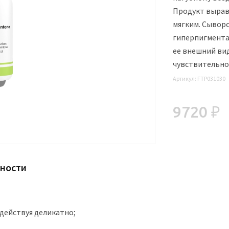
Продукт вырав
мягким. Сывор
гиперпигмента
ее внешний вид
чувствительно
Артикул:
FTP031030
9720 ₽
нности
действуя деликатно;