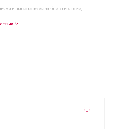
ниями и высыпаниями любой этиологии;
рмабразии и пилинга.
ностью
ходит для чувствительной и сухой кожи.
 воздействием не вызывает негативной
ого эпидермиса.
прозрачная. Запах кислотный в силу
едства хватает примерно на 2-2,5 месяца
дукта на всю область лица и шеи
омпонентов. Большинство из них – в виде
эффект, заметный уже после первого