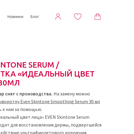
ы
Новинки
Блог
INTONE SERUM /
ТКА «ИДЕАЛЬНЫЙ ЦВЕТ
 30МЛ
ар снят с производства.
На замену можно
ыворотку Even Skintone Smoothing Serum 30 мл
ь к нам за помощью.
еальный цвет лица» EVEN Skintone Serum
одит для восстановления дермы, подвергшейся
действию ультрафиолетового излучения.