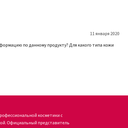
ный компонент является оптимальным для
с пигментацией. Но это далеко не
тостарением, стимулирует
11 января 2020
т липидный барьер и интенсивно
формацию по данному продукту? Для какого типа кожи
ne Serum использовать необходимо
ых средств из той же линии для усиления
можно в интернет-магазине онлайн;
затором, 3-4 капли на кожу;
аспределить средство массирующими
рофессиональной косметики с
кой. Официальный представитель