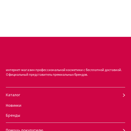
им формы.
Купить этот замечательный косметологический продукт можно
за 5 минут в интернет-магазине KUDRI BROVI онлайн.
Ознакомьтесь с другими товарами представленными в каталоге
для обеспечения комплексного и эффективного ухода за
волосами. Наши специалисты с радостью проконсультируют вас
в выборе средств.
интернет-магазин профессиональной косметики с бесплатной доставкой.
Официальный представитель премиальных брендов.
Каталог
Новинки
Бренды
Помощь покупателю