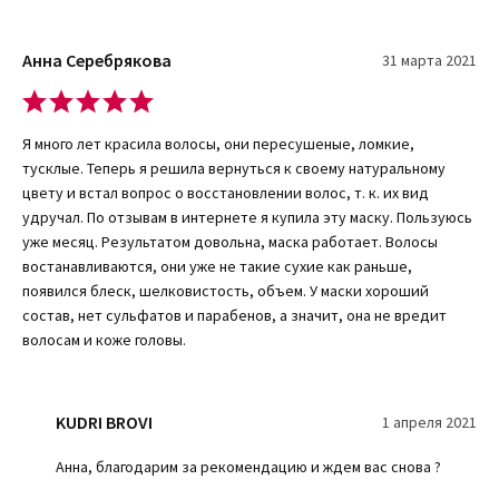
восстанавливающая маска NOUNOU
Основными показаниями для применения данной
Анна Серебрякова
31 марта 2021
восстанавливающей маски являются повышенная ломкость
волос, выпадение волос при мытье или расчесывании, внешняя
усталость волос.
Я много лет красила волосы, они пересушеные, ломкие,
Интенсивная восстанавливающая маска NOUNOU проста в
тусклые. Теперь я решила вернуться к своему натуральному
применении. Ежедневный уход с ее помощью не составит
цвету и встал вопрос о восстановлении волос, т. к. их вид
особого труда.
удручал. По отзывам в интернете я купила эту маску. Пользуюсь
уже месяц. Результатом довольна, маска работает. Волосы
Для начала тщательно вымойте волосы с помощью шампуня,
востанавливаются, они уже не такие сухие как раньше,
предпочтение лучше отдать увлажняющим продуктам из
появился блеск, шелковистость, объем. У маски хороший
линейки NOUNOU от Davines.
состав, нет сульфатов и парабенов, а значит, она не вредит
Смойте шампунь большим количеством теплой воды и слегка
волосам и коже головы.
подсушите голову мягким полотенцем.
Нанесите на руки небольшое количество
восстанавливающей маски и тщательно нанесите на волосы.
KUDRI BROVI
1 апреля 2021
Подождите 10 минут и смойте маску теплой водой.
Анна, благодарим за рекомендацию и ждем вас снова ?
Уложите волосы как обычно. После высыхания волосы будут
пышными и сияющими, с отличным сохранением приданной