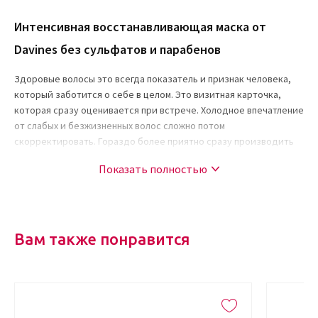
Интенсивная восстанавливающая маска от
Davines без сульфатов и парабенов
Здоровые волосы это всегда показатель и признак человека,
который заботится о себе в целом. Это визитная карточка,
которая сразу оценивается при встрече. Холодное впечатление
от слабых и безжизненных волос сложно потом
скорректировать. Гораздо более приятно сразу производить
обезоруживающее впечатление своими яркими и пышными
Показать полностью
локонами.
Если от природы ваши волосы не получают нужных питательных
веществ, или постоянно испытывают негативное влияние
техногенных факторов и окружающей среды, просто
Вам также понравится
попробуйте открыть для себя восстанавливающее действие,
которое дарит интенсивная восстанавливающая маска для
глубокого питания волос NOUNOU, и вы будете восхищены
результатом.
Действие восстанавливающей маски NOUNOU основано на