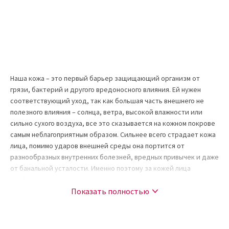
Наша кожа – это первый барьер защищающий организм от
грязи, бактерий и другого вредоносного влияния. Ей нужен
соответствующий уход, так как большая часть внешнего не
полезного влияния – солнца, ветра, высокой влажности или
сильно сухого воздуха, все это сказывается на кожном покрове
самым неблагоприятным образом. Сильнее всего страдает кожа
лица, помимо ударов внешней среды она портится от
разнообразных внутренних болезней, вредных привычек и даже
от банальной усталости. Именно поэтому за кожей лица
необходим самый тщательный уход, поэтому средства для
ухода за кожей необходимо использовать только самые лучшие
Показать полностью
и от проверенных производителей.