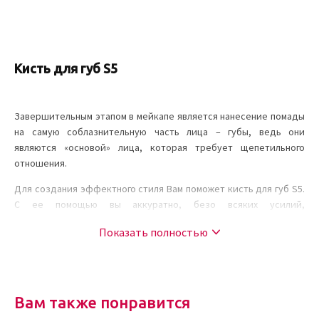
Кисть для губ S5
Завершительным этапом в мейкапе является нанесение помады
на самую соблазнительную часть лица – губы, ведь они
являются «основой» лица, которая требует щепетильного
отношения.
Для создания эффектного стиля Вам поможет кисть для губ S5.
С ее помощью вы аккуратно, безо всяких усилий,
откорректируете форму, нарисуете отчетливый контур и
Показать полностью
сможете придать сексуальный объем.
Основные преимущества
Кисть для губной помады S5, идеально наносит яркие цвета, не
Вам также понравится
оставляя пробелов. С ее помощью ваши губы превратятся в