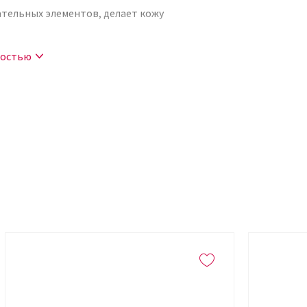
ательных элементов, делает кожу
ностью
ированный натуральный комплекс
нностей крема
можно выделить:
комбинированную;
 равномерно распределяется, не оставляя
 за телом еще более приятной.
Увлажнение и питание» SOHTYS