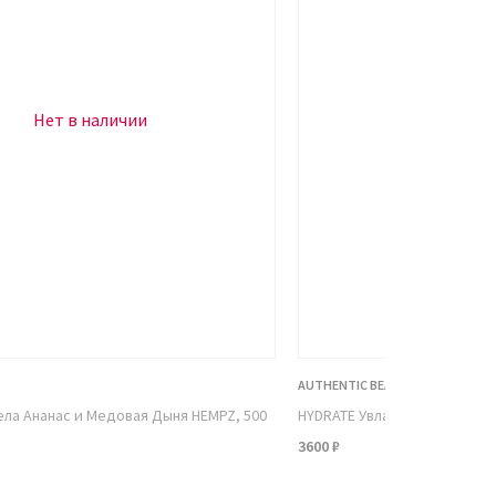
Нет в наличии
Нет в н
AUTHENTIC BEAUTY CONCEPT
ела Ананас и Медовая Дыня HEMPZ, 500
HYDRATE Увлажняющий спрей
3600 ₽