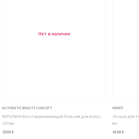
нтернет-магазине KUDRI BROVI.
кой.
Нет в наличии
AUTHENTIC BEAUTY CONCEPT
HEMPZ
REPLENISH Восстанавливающий бальзам для волос,
Лосьон для т
150 мл
мл
2500 ₽
4190 ₽