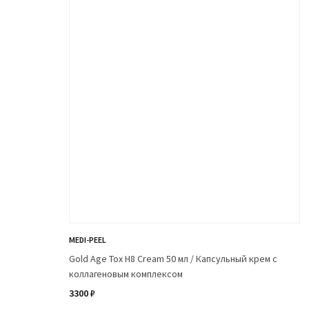
Приобрести крем-эмульсию для тела можно в и
Специалисты помогут оформить заказ с достав
MEDI-PEEL
Gold Age Tox H8 Cream 50 мл / Капсульный крем с
коллагеновым комплексом
3300 ₽