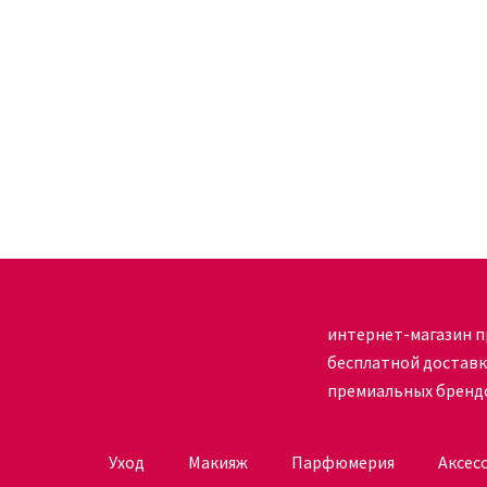
интернет-магазин п
бесплатной достав
премиальных бренд
Уход
Макияж
Парфюмерия
Аксес