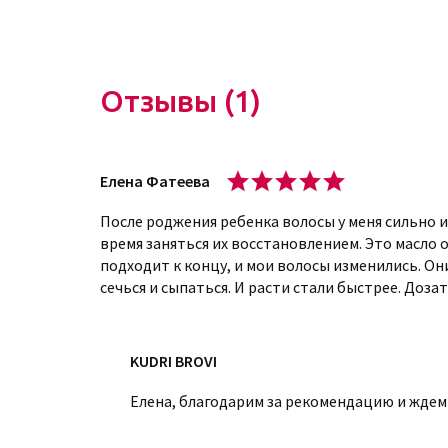
косметических продуктов.
Купить масло для абсолютной красоты
Отзывы (1)
Купить такое масло вы можете в нашем интерне
в нашем интернет-магазине очень просто – про
необходимый продукт. Ознакомьтесь с его инфо
Елена Фатеева
он вам. После этих манипуляций оставьте заявк
ваши действия и свяжутся с вами.
После роджения ребенка волосы у меня сильно и
время заняться их восстановлением. Это масло
Если есть сомнения в выборе косметики, то об
подходит к концу, и мои волосы изменились. Он
проконсультируют вас в онлайн-режиме. Вы вы
сечься и сыпаться. И расти стали быстрее. Доза
и отличным настроением. Мы гарантируем, что
и выгодные условия приобретения.
KUDRI BROVI
Елена, благодарим за рекомендацию и ждем 