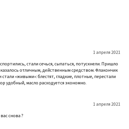
 волос онлайн
т-магазине – KUDRI BROVI. Сделать заказ
смотрите каталог с товарами и выберите
рмацией, чтобы убедиться, подходит ли
1 апреля 2021
у – сотрудники быстро среагируют на
спортились, стали сечься, сыпаться, потускнели. Пришло
 оказалось отличным, действенным средством. Флакончик
ратитесь к нашим специалистам – они
и стали «живыми»: блестят, гладкие, плотные, перестали
йдите с сайта с отличным приобретением
тор удобный, масло расходуется экономно.
 вы получите качественное обслуживание
1 апреля 2021
вас снова ?