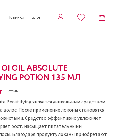
ы
Новинки
Блог
 OI OIL ABSOLUTE
YING POTION 135 МЛ
1 отзыв
ute Beautifying является уникальным средством
а волос. После применение локоны становятся
ковистыми. Средство эффективно увлажняет
коряет рост, насыщает питательными
лосы. Благодаря продукту локаны приобретают