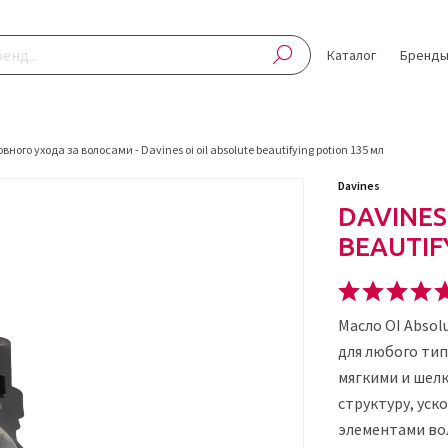
Каталог
Бренд
овного ухода за волосами
-
Davines oi oil absolute beautifying potion 135 мл
Davines
DAVINES
BEAUTIF
Масло OI Absol
для любого тип
мягкими и шел
структуру, ус
элементами во