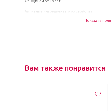
женщинам от 18 лет.
Активные ингредиенты и их свойства
Показать пол
В состав продукта входит перечень активных 
масло аннато способно полностью восстанов
шелковистость, гладкость и здоровое сияние
механического воздействия; повышает скорос
перхотью; препятствует раннему старению 
эллаговая кислота способствует защите клет
возникновению воспалительного процесса, б
Вам также понравится
Способ применения
Этим продуктом стоит пользоваться аккуратно.
капель средства, а для густых волос возьмите 
постепенно, если масла мало, тогда возьмите ещ
руках, а потом распределить по всей длине.