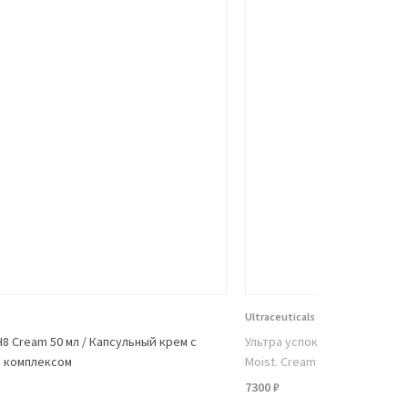
Нет в н
Ultraceuticals
H8 Cream 50 мл / Капсульный крем с
Ультра успокаивающий крем 
м комплексом
Moist. Cream, 75 ml
7300 ₽