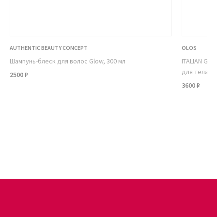
AUTHENTIC BEAUTY CONCEPT
OLOS
Шампунь-блеск для волос Glow, 300 мл
ITALIAN G
для тела М
2500 ₽
3600 ₽