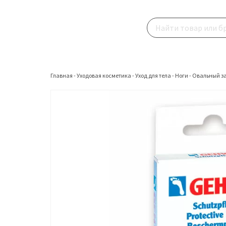
Главная
-
Уходовая косметика
-
Уход для тела
-
Ноги
-
Овальный за