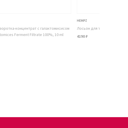
HEMPZ
воротка-концентрат с галактомисисом
Лосьон для тела Тройное Ув
omices Ferment Filtrate 100%, 10 ml
4190 ₽