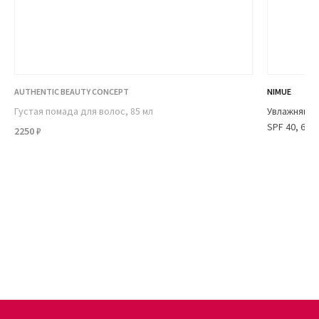
AUTHENTIC BEAUTY CONCEPT
NIMUE
Густая помада для волос, 85 мл
Увлажняющи
SPF 40, 60 м
2250 ₽