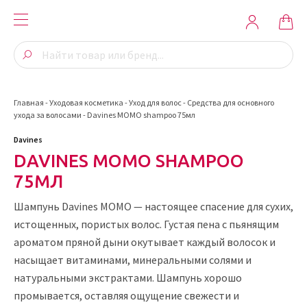
Главная
-
Уходовая косметика
-
Уход для волос
-
Средства для основного
ухода за волосами
-
Davines MOMO shampoo 75мл
Davines
DAVINES MOMO SHAMPOO
75МЛ
Шампунь Davines MOMO — настоящее спасение для сухих,
истощенных, пористых волос. Густая пена с пьянящим
ароматом пряной дыни окутывает каждый волосок и
насыщает витаминами, минеральными солями и
натуральными экстрактами. Шампунь хорошо
промывается, оставляя ощущение свежести и