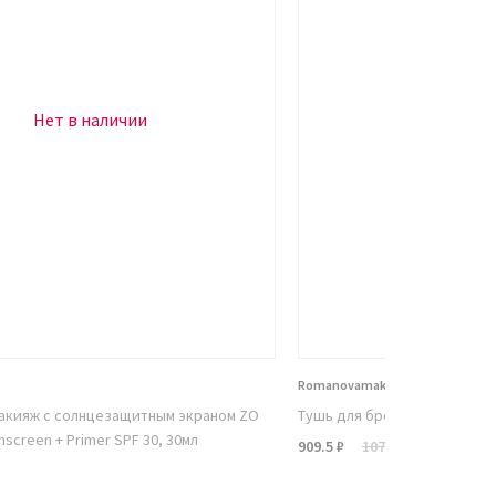
Нет в наличии
Нет в н
Romanovamakeup
акияж с солнцезащитным экраном ZO
Тушь для бровей Sexy Eyeb
unscreen + Primer SPF 30, 30мл
909.5 ₽
1070 ₽