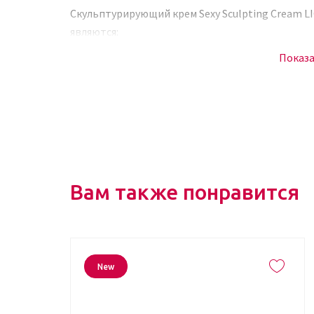
Скульптурирующий крем Sexy Sculpting Cream L
являются:
Показ
способность создавать естественный эффек
легкость текстуры, которая позволяет нанос
повышенная стойкость продукта,
способность оттенка подстраиваться под то
наличие возможности регулирования контра
Обратите внимание! Для создания полноценно
Вам также понравится
рекомендует дополнять мейкап при помощи дру
образу придут: инновационная пудра оттенка Л
Romanovamakeup. Выбрать и купить подходящи
Брови. Здесь вы найдете большой ассортимент
New
Кому подходит и как применять
Оттенок LIGHT является довольно холодным. О