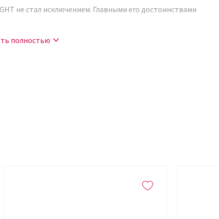
IGHT не стал исключением. Главными его достоинствами
ать полностью
т тени,
ить продукт без разводов и пятен,
н кожи,
стности акцентов.
го профессионального макияжа, производитель
гих декоративных средств бренда. Законченность
айт, кремовые румяна, пудровый хайлайтер от
й товар онлайн можно в интернет-магазине Кудри
 декоративных средств по привлекательным ценам.
н содержит оливковый и серый пигмент, поэтому