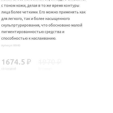
с тоном кожи, делая в то же время контуры
лица более четкими. Его можно применять как
для легкого, так и более насыщенного
скульпртурирования, что обосновано малой
пигментированностью средства и
способностью к наслаиванию.
Артикул:
RM40
1674.5 ₽
1970 ₽
со скидкой
без скидки