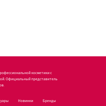
 время. При возникновении вопросов в процессе выбора
ой поддержки интернет-магазина.
рофессиональной косметики с
кой. Официальный представитель
ов.
суары
Новинки
Бренды