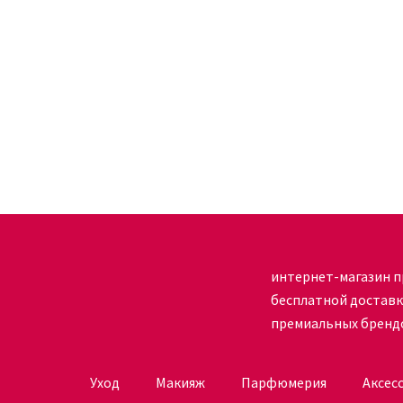
Оформить заказ можно онлайн в любое удобное
продукта вы всегда можете связаться со служб
интернет-магазин п
бесплатной достав
премиальных бренд
Уход
Макияж
Парфюмерия
Аксес