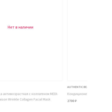
Нет в наличии
Нет в н
AUTHENTIC BEAUTY CONCEPT
ка антивозрастная с коллагеном MEDI-
Кондиционер для объема во
ison Wrinkle Collagen Facial Mask
2700 ₽