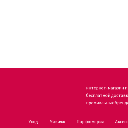
интернет-магазин п
бесплатной достав
премиальных бренд
Уход
Макияж
Парфюмерия
Аксес