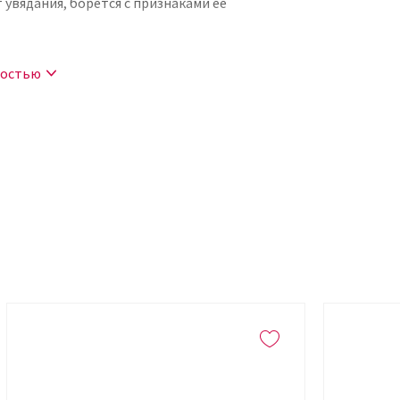
увядания, борется с признаками ее
ностью
косметику на лице. Аккуратно нанесите
ной эмульсии распределите массирующими
freshing Mask
у лица, подарить ей сияние и молодость –
маску от бренда MEDI-PEEL. Купить
 Kudri Brovi. В нашем каталоге большой
а и преображения.