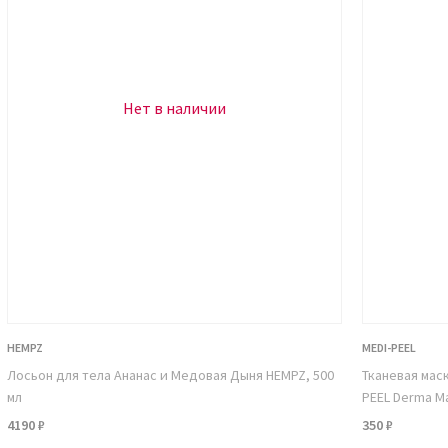
Нет в наличии
HEMPZ
MEDI-PEEL
Лосьон для тела Ананас и Медовая Дыня HEMPZ, 500
Тканевая мас
мл
PEEL Derma Ma
4190 ₽
350 ₽