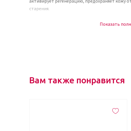
активирует регенерацию, предохраняет кожу от 
старения.
Способ применения
Показать пол
Средством для умывания удалите загрязнения и 
маску, снимите через 20 мин. Остатки витамин
движениями.
Где купить MEDI-PEEL Vitamin Bomb Re
Вам также понравится
Не верите, что маска способна преобразить кож
попробуйте обогащенную витаминами тканевую 
уникальное средство можно в интернет-магазине
выбор средств косметических средств для уход