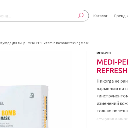
Каталог
Бренд
о ухода для лица
-
MEDI-PEEL Vitamin Bomb Refreshing Mask
MEDI-PEEL
MEDI-PE
REFRESH
Никогда не ран
взрывным вит
«инструментом
изменений кож
только полезн
Артикул:
00-0000228