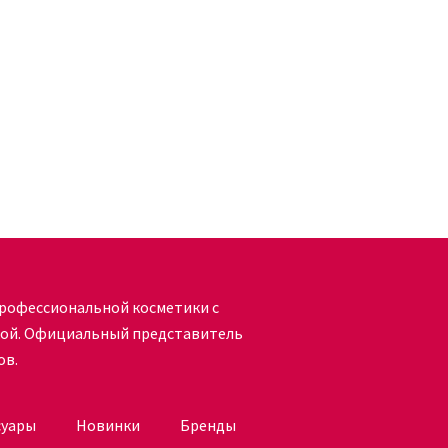
степень остроты. Грифель становится тонким и не
 макияж. В зависимости от того, линию какой толщины
имально остро или оставить его кончик тупым.
воклассную декоративную косметику отечественного
даши этого и других производителей идеально
ую онлайн и использовать ее по мере необходимости.
рофессиональной косметики с
есу. На вопросы, возникшие при оформлении заказа или
кой. Официальный представитель
онной почте или телефону.
ов.
суары
Новинки
Бренды