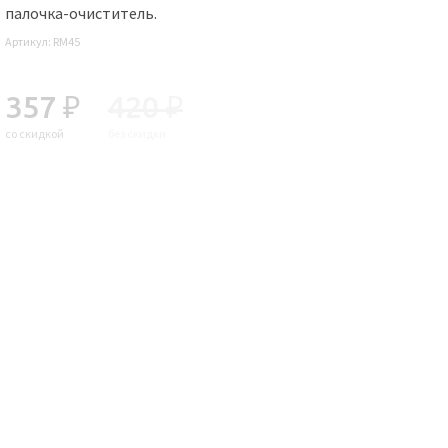
палочка-очиститель.
Артикул:
RM45
357 ₽
420 ₽
со скидкой
без скидки