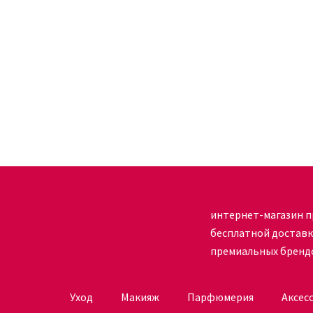
Результат применения
После заточки карандаши приобретают нужную 
слишком длинным – именно таким удобно делать
нужно получить, стержень можно заточить макс
Как купить точилку двойную онлайн
Интернет-магазин KUDRI BROVI предлагает пер
бренда Romanovamakeup. Чтобы держать каран
заточенными, достаточно купить точилку двойн
интернет-магазин п
Товар доставляется по указанному в заявке адр
бесплатной достав
выборе товара, ответит консультант по электр
премиальных бренд
Уход
Макияж
Парфюмерия
Аксес