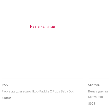
е Romanovamakeup станут тонкими и удобными в
Нет в наличии
нии на современном оборудовании, что обеспечивает
IKOO
GEHWOL
е по диаметру отверстие точилки и провернуть
Расческа для волос Ikoo Paddle X Pops Baby Doll
Пемза для за
одолжать до тех пор, пока конец грифеля не станет
Schwamm
3100 ₽
800 ₽
дущую в комплекте.