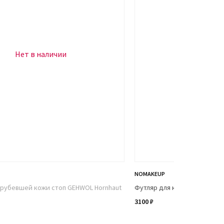
Нет в наличии
NOMAKEUP
грубевшей кожи стоп GEHWOL Hornhaut
Футляр для кистей Makeup B
3100 ₽