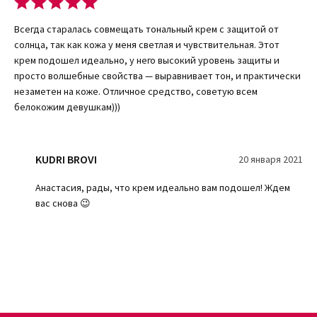
Обеспечиваю высокую защиту от действия свободных
радикалов, предотвращают возникновение ранних
Всегда старалась совмещать тональный крем с защитой от
признаков старения, защищают лицо от воздействия ИК-
солнца, так как кожа у меня светлая и чувствительная. Этот
лучей.
крем подошел идеально, у него высокий уровень защиты и
просто волшебные свойства — выравнивает тон, и практически
Комплекс всех элементов помогает не только тонировать кожу,
незаметен на коже. Отличное средство, советую всем
но и максимально защищать ее от внешнего воздействия.
белокожим девушкам)))
Кроме того, крем питает кожу, делает ее мягкой и гладкой.
Благодаря тому, что крем универсален, использовать его можно
девушке с любым цветом кожи.
KUDRI BROVI
20 января 2021
Применять данное средство Zo Skin Health Broad Spectrum
достаточно просто — на очищенную кожу нанести несколько
Анастасия, рады, что крем идеально вам подошел! Ждем
капель крема и начинать втирать в кожу. Постепенно крем
вас снова 😉
подстроится под ваш тон и приобретет однородный цвет.
Распределять тональное средство стоит не только на лицо, но
и на шею. Использовать крем необходимо перед выходом на
улицу, но не менее, чем за 15 минут. Через пару часов можно
снова повторить применение.
Купить тональный крем онлайн