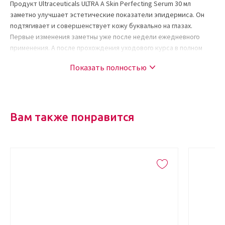
Продукт Ultraceuticals ULTRA A Skin Perfecting Serum 30 мл
заметно улучшает эстетические показатели эпидермиса. Он
подтягивает и совершенствует кожу буквально на глазах.
Первые изменения заметны уже после недели ежедневного
применения. А после прохождения уходового курса в полном
объеме подавляющее большинство потребителей наблюдали
Показать полностью
удивительные результаты:
дерма становилась гладкой, однотонной и осветленной;
мелкие морщинки разглаживались. А новые перестали
появляться;
Вам также понравится
лицо обретало «обновленный» овал;
текстура кожи уплотнялась;
гиперпигментация становилась практически незаметной.
Ретинол, являющийся одним из ключевых компонентов
продукта, доставляется при помощи особой технологии,
получившей название Ultra Reti. Суть ее заключается в
инновационном способе проникновения омолаживающего
ингредиента в глубокие слои дермы в виде