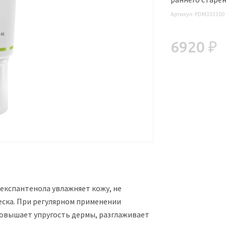
Артикул:
PDM333100
6920 ₽
декспантенола увлажняет кожу, не
леска. При регулярном применении
овышает упругость дермы, разглаживает