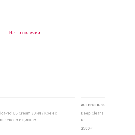
Нет в наличии
Нет в н
AUTHENTIC BEAUTY CONCEPT
ica-Nol B5 Cream 30 мл / Крем с
Deep Cleansing Шампунь глу
мплексом и цинком
мл
2500 ₽