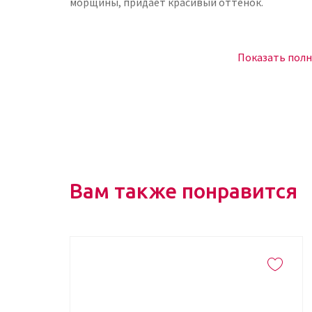
морщины, придает красивый оттенок.
Способ применения
Показать пол
Нанесите средство на чистую кожу лица и шеи за
намереваетесь пребывать на солнце длительное
Не наносите на поврежденную кожу, избегайте п
Где купить крем ULTRA UV Protective Da
С защитным кремом можно долго нежиться под л
Вам также понравится
коже. Закажите уникальный косметический проду
наслаждайтесь продолжительными прогулками 
позаботятся о быстрой доставке товара.