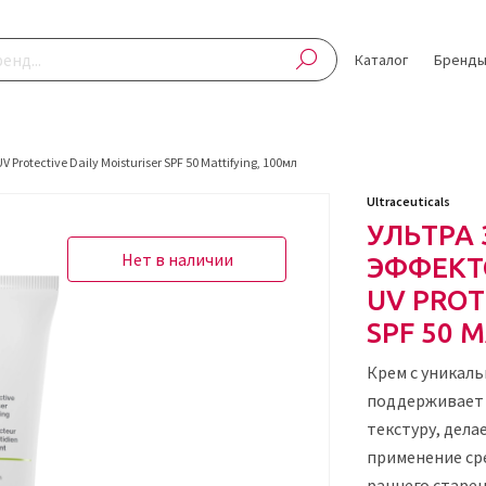
Каталог
Бренд
otective Daily Moisturiser SPF 50 Mattifying, 100мл
Ultraceuticals
УЛЬТРА
Нет в наличии
ЭФФЕКТ
UV PROT
SPF 50 
Крем с уникал
поддерживает 
текстуру, дела
применение ср
раннего старен