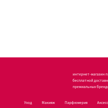
интернет-магазин п
бесплатной достав
премиальных бренд
Уход
Макияж
Парфюмерия
Аксес