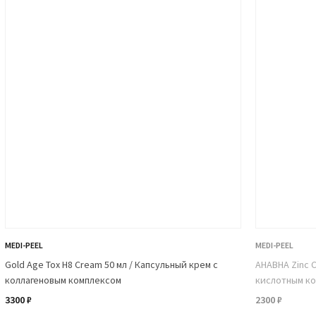
MEDI-PEEL
MEDI-PEEL
Gold Age Tox H8 Cream 50 мл / Капсульный крем с
AHABHA Zinc C
коллагеновым комплексом
кислотным ко
3300 ₽
2300 ₽