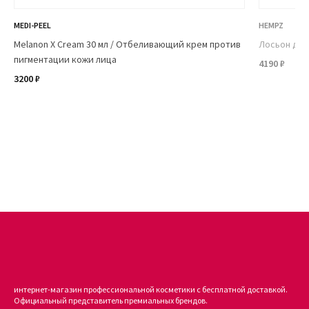
MEDI-PEEL
HEMPZ
Melanon X Cream 30 мл / Отбеливающий крем против
Лосьон для
пигментации кожи лица
4190 ₽
3200 ₽
интернет-магазин профессиональной косметики с бесплатной доставкой.
Официальный представитель премиальных брендов.