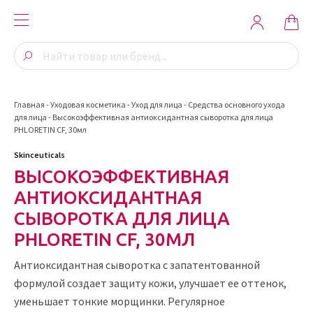
Главная
-
Уходовая косметика
-
Уход для лица
-
Средства основного ухода
для лица
-
Высокоэффективная антиоксидантная сыворотка для лица
PHLORETIN CF, 30мл
Skinceuticals
ВЫСОКОЭФФЕКТИВНАЯ
АНТИОКСИДАНТНАЯ
СЫВОРОТКА ДЛЯ ЛИЦА
PHLORETIN CF, 30МЛ
Антиоксидантная сыворотка с запатентованной
формулой создает защиту кожи, улучшает ее оттенок,
уменьшает тонкие морщинки. Регулярное