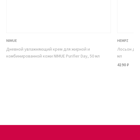
принимаются круглосуточно, наши специалисты подскажут, как
оформить доставку.
NIMUE
HEMPZ
Дневной увлажняющий крем для жирной и
Лосьон для
комбинированной кожи NIMUE Purifier Day, 50 мл
мл
4190 ₽