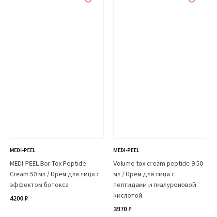
MEDI-PEEL
MEDI-PEEL
MEDI-PEEL Bor-Tox Peptide
Volume tox cream peptide 9 50
Cream 50 мл / Крем для лица с
мл / Крем для лица с
эффектом ботокса
пептидами и гиалуроновой
кислотой
4200 ₽
3970 ₽