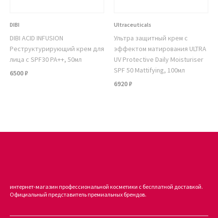
DIBI
Ultraceuticals
DIBI ACID INFUSION
Ультра защитный крем с
Реструктурирующий крем для
эффектом матирования ULTRA
лица с SPF30 PA++, 50мл
UV Protective Daily Moisturiser
SPF 50 Mattifying, 100мл
6500 ₽
6920 ₽
интернет-магазин профессиональной косметики с бесплатной доставкой.
Официальный представитель премиальных брендов.