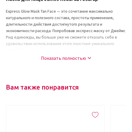
Express Glow Mask Tan Face — это сочетание максимально
натурального и полезного состава, простоты применения,
длительности действия достигнутого результата и
экономичности расхода. Попробовав экспресс-маску от Джеймс
Рид единожды, вы больше уже не сможете отказать себе в
удовольствии использования этого поистине уникального
продукта.
Показать полностью
Состав
Помимо пигментирующих компонентов средство содержит
омолаживающие, увлажняющие и смягчающие. Именно
благодаря последним во время использования продукта коже
Вам также понравится
обеспечивается полноценный уход, эффект от которого
сохраняется надолго.
Ключевые компоненты:
гиалуроновая кислота эффективно омолаживает, помогая
коже сохранить красоту, молодость и свежесть. Также она