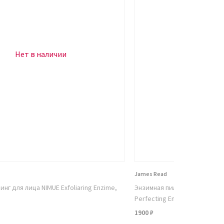
Нет в наличии
Нет в н
James Read
нг для лица NIMUE Exfoliaring Enzime,
Энзимная пилинг-маска для 
Perfecting Enzyme Peel mask
1900 ₽