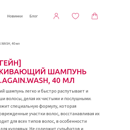
ы
Новинки
Блог
WASH, 40 мл
ГЕЙН]
АЖИВАЮЩИЙ ШАМПУНЬ
AGAIN.WASH, 40 МЛ
й шампунь легко и быстро распутывает и
ши волосы, делая их чистыми и послушными.
ржит специальную формулу, которая
оврежденные участки волос, восстанавливая их
одит для всех типов волос, в особенности
для кудрявых. Не содержит сульфатов и