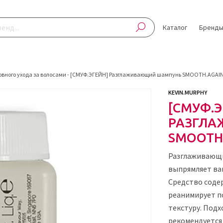
Каталог
Бренд
овного ухода за волосами
-
[СМУФ.ЭГЕЙН] Разглаживающий шампунь SMOOTH.AGAIN.
KEVIN.MURPHY
[СМУФ.Э
РАЗГЛ
SMOOTH.
Разглаживающи
выпрямляет ва
Средство соде
реанимирует п
текстуру. Подх
рекомендуется 