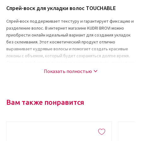
Спрей-воск для укладки волос TOUCHABLE
Спрей-воск поддерживает текстуру и гарантирует фиксацию и
разделение волос. В интернет магазине KUDRI BROVI можно
приобрести онлайн идеальный вариант для создания укладок
без склеивания. Этот косметический продукт отлично
выравнивает кудрявые волосы и помогает создать красивые
локоны с объемом, который будет сохраняться долгое время.
Специальная формула позволяет локонам сохранять аккуратную
форму на протяжении всего дня, и при этом выглядеть
Показать полностью
максимально воздушно, естественно. Со спреем-воском от
популярного бренда KEVIN.MURPHY ежедневный, праздничный,
креативный, подиумный и любой другой образ может быть
создан как в салонных, так и в домашних условиях.
Вам также понравится
В состав входят компоненты, которые обладают отличными
свойствами:
Масло семян моркови – очищает кожу головы от
омертвевших клеток, укрепляет структуру волос и
предотвращает сечение кончиков, усиливает рост волос.