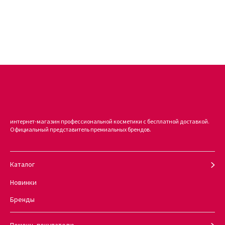
Результат применения
Сделав желаемую прическу можно не переживать, так как
эффект будет держаться весь день. После использования
спрея для волос можно заметить, что средство не только
улучшает состояние волос, а и обладает другими свойствами:
увлажняет и питает волосы;
сглаживает секущиеся кончики;
предохраняет от внешних факторов;
защищает от воздействия УФ лучей.
интернет-магазин профессиональной косметики с бесплатной доставкой.
Официальный представитель премиальных брендов.
Таким образом, вы можете сделать волосы более послушными и
создать такие прически, какие захотите, сохраняя при этом
естественный блеск волос.
Каталог
Новинки
Как купить онлайн спрей для укладки
Бренды
KEVIN.MURPHY