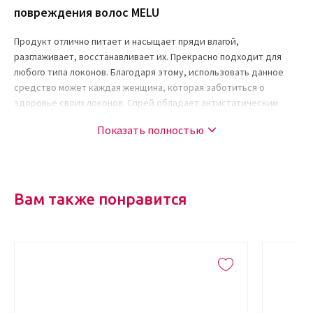
повреждения волос MELU
Продукт отлично питает и насыщает пряди влагой,
разглаживает, восстанавливает их. Прекрасно подходит для
любого типа локонов. Благодаря этому, использовать данное
средство может каждая женщина, которая заботиться о
здоровье своих локонов. Спрей обладает антистатическим
эффектом. За счет натуральных элементов он насыщает локоны
Показать полностью
сиянием и красотой. Воздействие утюжка сводится к минимуму.
С таким спреем можно делать укладки в любое время.
Активные ингредиенты и их свойства
Вам также понравится
В состав термозащитного несмываемого спрея против
повреждения волос входит ряд полезных веществ со своими
свойствами:
Экстракт семян чечевицы максимально увлажняет и питает
локоны.
Серин защищает волосы, насыщает влагой.
Глютаминовая кислота занимается синтезом нуклеиновых