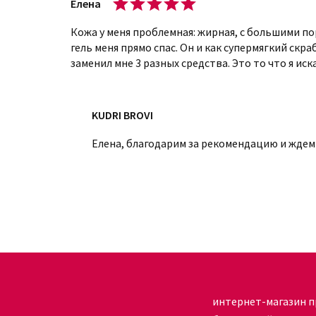
Елена
Все товары сертифицированы и отвечают тре
Кожа у меня проблемная: жирная, с большими п
качества. Интернет-магазин «Кудри-брови» га
гель меня прямо спас. Он и как супермягкий скр
заменил мне 3 разных средства. Это то что я иск
косметики. А также предоставляет самую низку
оперативную доставку продукции.
KUDRI BROVI
Елена, благодарим за рекомендацию и ждем 
интернет-магазин п