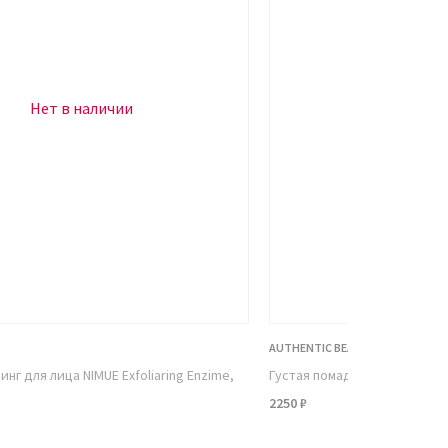
Нет в наличии
Нет в н
AUTHENTIC BEAUTY CONCEPT
нг для лица NIMUE Exfoliaring Enzime,
Густая помада для волос, 85
2250 ₽