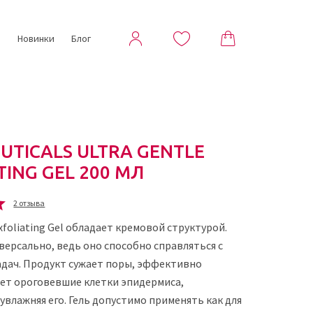
ы
Новинки
Блог
UTICALS ULTRA GENTLE
TING GEL 200 МЛ
2 отзыва
xfoliating Gel обладает кремовой структурой.
версально, ведь оно способно справляться с
адач. Продукт сужает поры, эффективно
яет ороговевшие клетки эпидермиса,
влажняя его. Гель допустимо применять как для