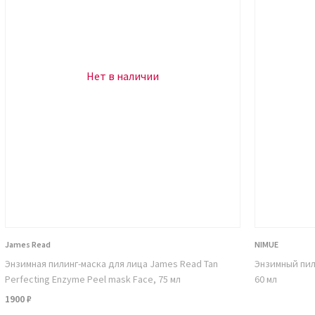
с выделения себума. Обладает
ым свойством.
яет процессы регенерации.
Нет в наличии
тва данного компонента помогают
не.
ирует чувствительную и проблемную
ия
ную и удобную упаковку с откидной
тая, цвет геля – жемчужный,
 тюбика может показаться однородным,
James Read
NIMUE
щие частицы. Они способны деликатно
Энзимная пилинг-маска для лица James Read Tan
Энзимный пили
Perfecting Enzyme Peel mask Face, 75 мл
60 мл
образом:
1900 ₽