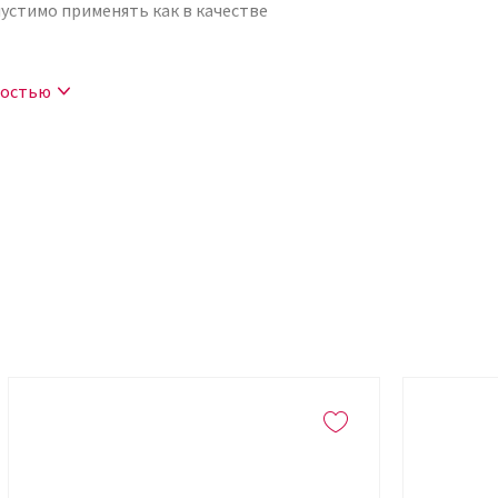
пустимо применять как в качестве
ержатся:
ностью
т эффективному восстановлению
им свойством данного компонента
и и сохранению ее молодости.
вышает регенерацию кожи, что, в свою
 элемент выравнивает тон, стимулирует
снимает раздражение и препятствует
т дерму. Еще одним ее важным свойством
мых пределах.
сидантным, противоаллергенным и
щищает дерму от фотостарения и
ьтрафиолетового облучения. Является