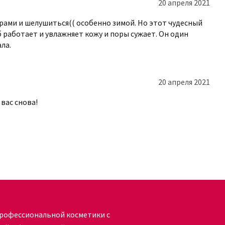
20 апреля 2021
бованиям международных стандартов
орами и шелушиться(( особенно зимой. Но этот чудесный
рантирует оригинальность всей уходовой
аб работает и увлажняет кожу и поры сужает. Он один
ала.
ю цену на рынке и осуществляет
20 апреля 2021
вас снова!
рофессиональной косметики с