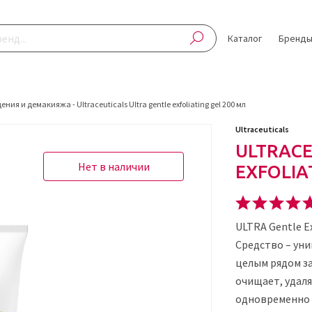
Каталог
Бренд
щения и демакияжа
-
Ultraceuticals Ultra gentle exfoliating gel 200 мл
Ultraceuticals
ULTRACE
Нет в наличии
EXFOLIA
ULTRA Gentle E
Средство – уни
целым рядом з
очищает, удал
одновременно у