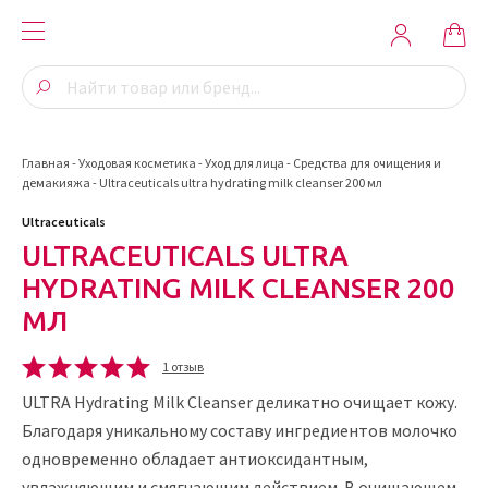
Главная
-
Уходовая косметика
-
Уход для лица
-
Средства для очищения и
демакияжа
-
Ultraceuticals ultra hydrating milk cleanser 200 мл
Ultraceuticals
ULTRACEUTICALS ULTRA
HYDRATING MILK CLEANSER 200
МЛ
1 отзыв
ULTRA Hydrating Milk Cleanser деликатно очищает кожу.
Благодаря уникальному составу ингредиентов молочко
одновременно обладает антиоксидантным,
увлажняющим и смягчающим действием. В очищающем