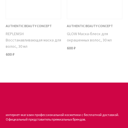
AUTHENTIC BEAUTY CONCEPT
AUTHENTIC BEAUTY CONCEPT
REPLENISH
GLOW Маска-блеск для
Восстанавливающая маска для
окрашенных волос, 30 мл
волос, 30 мл
600 ₽
600 ₽
интернет-магазин профессиональной косметики с бесплатной доставкой.
Официальный представитель премиальных брендов.