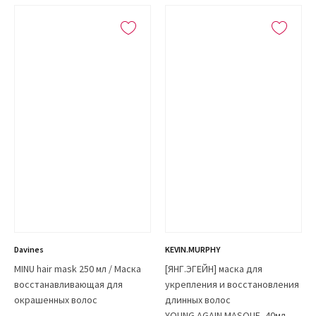
Davines
KEVIN.MURPHY
MINU hair mask 250 мл / Маска
[ЯНГ.ЭГЕЙН] маска для
восстанавливающая для
укрепления и восстановления
окрашенных волос
длинных волос
YOUNG.AGAIN.MASQUE, 40мл