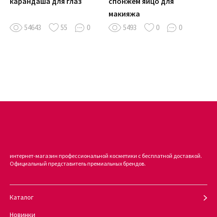
карандаша для глаз
спонжем яйцо для
макияжа
54643
55
0
5493
0
0
интернет-магазин профессиональной косметики с бесплатной доставкой.
Официальный представитель премиальных брендов.
Каталог
Новинки