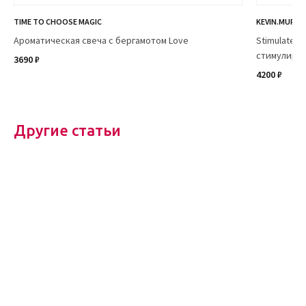
TIME TO CHOOSE MAGIC
KEVIN.MURPH
Ароматическая свеча с бергамотом Love
Stimulate m
стимулирую
3690 ₽
4200 ₽
Другие статьи