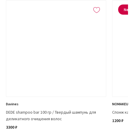
New
Davines
NOMAKEUP
DEDE shampoo bar 100 гр / Твердый шампунь для
Спонж капл
деликатного очищения волос
1200 ₽
3300 ₽