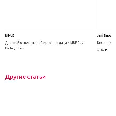
NIMUE
Jeni Zinoviev
Дневной осветляющий крем для лица NIMUE Day
Кисть для 
Fader, 50 мл
1760 ₽
Другие статьи