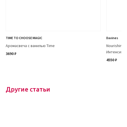
TIME TO CHOOSE MAGIC
Davines
Аромасвеча с ванилью Time
Nourishing 
Интенсивно
3690 ₽
4550 ₽
Другие статьи