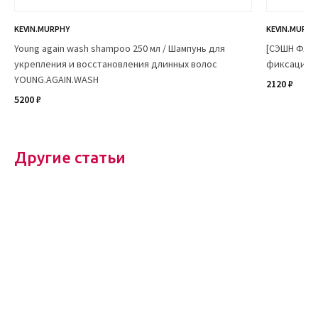
KEVIN.MURPHY
KEVIN.MURPH
Young again wash shampoo 250 мл / Шампунь для
[СЭШН ФЛЭК
укрепления и восстановления длинных волос
фиксации S
YOUNG.AGAIN.WASH
2120 ₽
5200 ₽
Другие статьи