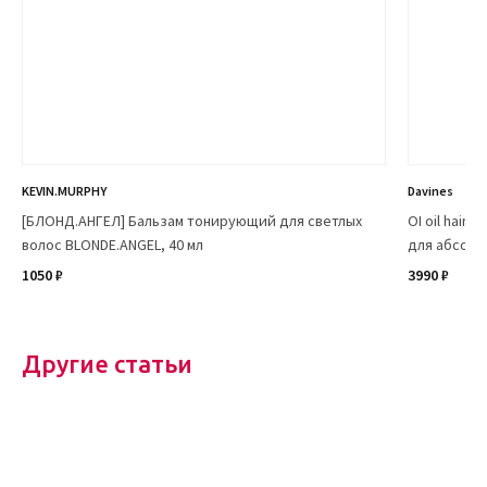
KEVIN.MURPHY
Davines
[БЛОНД.АНГЕЛ] Бальзам тонирующий для светлых
OI oil hair
волос BLONDE.ANGEL, 40 мл
для абсолю
1050 ₽
3990 ₽
450
Другие статьи