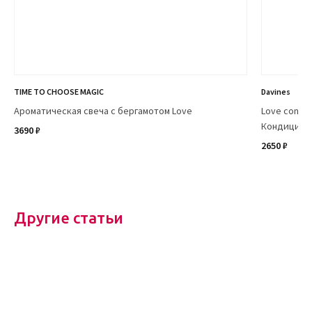
TIME TO CHOOSE MAGIC
Davines
Ароматическая свеча с бергамотом Love
Love conditi
Кондиционе
3690 ₽
2650 ₽
Другие статьи