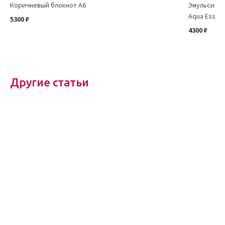
Коричневый блокнот А6
Эмульсия дл
Aqua Essenc
5300 ₽
4300 ₽
Другие статьи