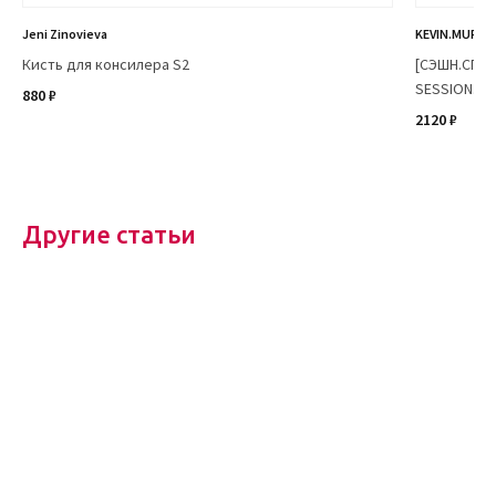
Jeni Zinovieva
KEVIN.MURPH
Кисть для консилера S2
[СЭШН.CПРЭ
SESSION.SPR
880 ₽
2120 ₽
Другие статьи