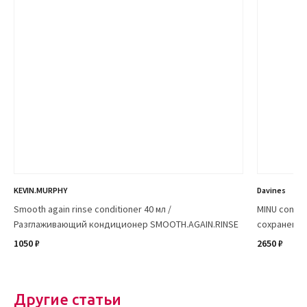
KEVIN.MURPHY
Davines
Smooth again rinse conditioner 40 мл /
MINU condi
Разглаживающий кондиционер SMOOTH.AGAIN.RINSE
сохранения
1050 ₽
2650 ₽
Другие статьи