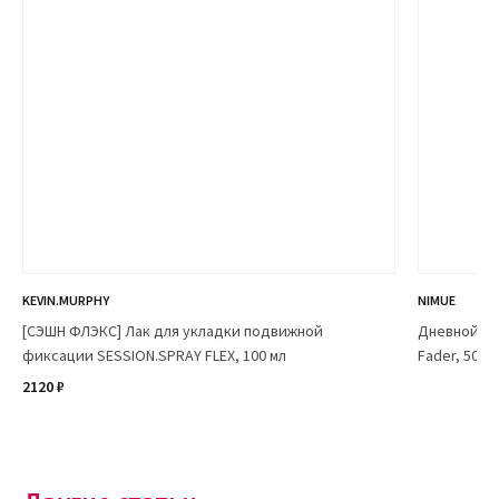
KEVIN.MURPHY
NIMUE
[СЭШН ФЛЭКС] Лак для укладки подвижной
Дневной ос
фиксации SESSION.SPRAY FLEX, 100 мл
Fader, 50 мл
2120 ₽