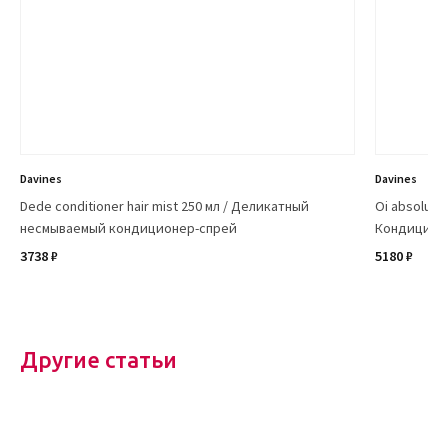
Davines
Davines
Dede conditioner hair mist 250 мл / Деликатный
Oi absolute 
несмываемый кондиционер-спрей
Кондиционе
3738 ₽
5180 ₽
Другие статьи