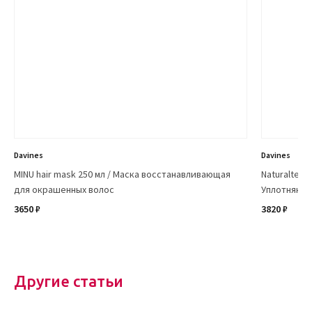
Davines
Davines
MINU hair mask 250 мл / Маска восстанавливающая
Naturaltech
для окрашенных волос
Уплотняющи
3650 ₽
3820 ₽
Другие статьи