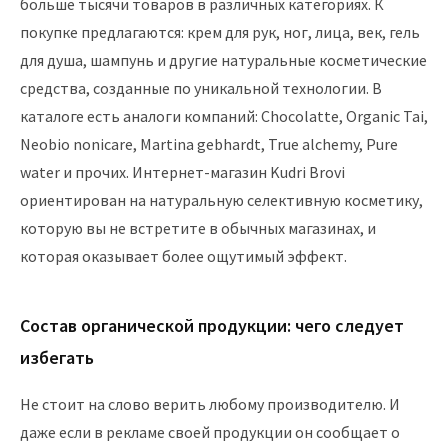
больше тысячи
товаров в различных категориях. К
покупке предлагаются:
крем для рук
, ног, лица, век, гель
для
душа,
шампун
ь
и другие натуральные косметические
средства, созданные по уникальной
технологии
. В
каталоге есть аналоги
компаний
:
Chocolatte
,
Organic Tai,
Neobio nonicare
,
Martina gebhardt
,
True alchemy, Pure
water
и прочих
. Интернет-магазин Kudri Brovi
ориентирован на натуральную селективную косметику,
которую вы не встретите в обычных магазинах, и
которая оказывает более ощутимый эффект.
Состав органической продукции: чего следует
избегать
Не стоит на слово верить любому производителю. И
даже если в рекламе своей продукции он сообщает о