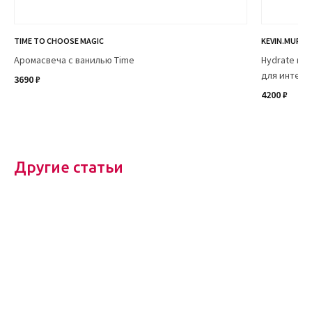
TIME TO CHOOSE MAGIC
KEVIN.MURPH
Аромасвеча с ванилью Time
Hydrate me 
для интенс
3690 ₽
4200 ₽
Другие статьи