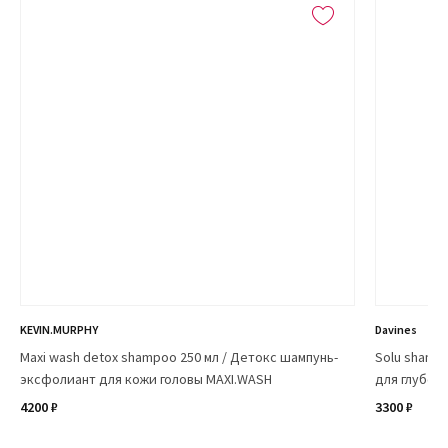
KEVIN.MURPHY
Davines
Maxi wash detox shampoo 250 мл / Детокс шампунь-
Solu shamp
эксфолиант для кожи головы MAXI.WASH
для глубок
4200 ₽
3300 ₽