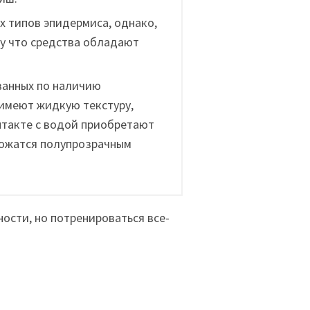
х типов эпидермиса, однако,
у что средства обладают
ванных по наличию
имеют жидкую текстуру,
нтакте с водой приобретают
ложатся полупрозрачным
ости, но потренироваться все-