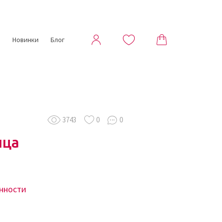
ы
Новинки
Блог
3743
0
0
ица
енности