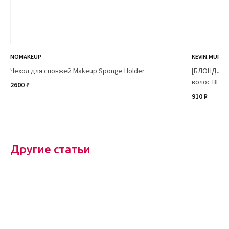
NOMAKEUP
KEVIN.MURPH
Чехол для спонжей Makeup Sponge Holder
[БЛОНД.АНГ
волос BLON
2600 ₽
910 ₽
Другие статьи