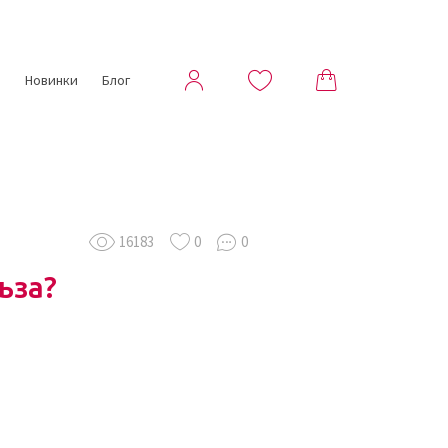
ы
Новинки
Блог
16183
0
0
ьза?