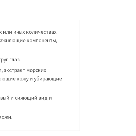
ех или иных количествах
влажняющие компоненты,
руг глаз.
, экстракт морских
вающие кожу и убирающие
овый и сияющий вид и
кожи.