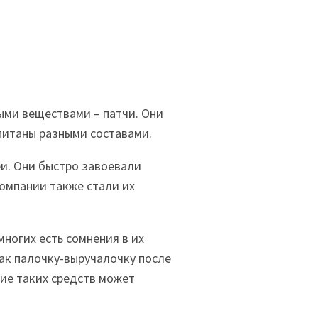
ыми веществами – патчи. Они
питаны разными составами.
и. Они быстро завоевали
омпании также стали их
многих есть сомнения в их
как палочку-выручалочку после
ние таких средств может