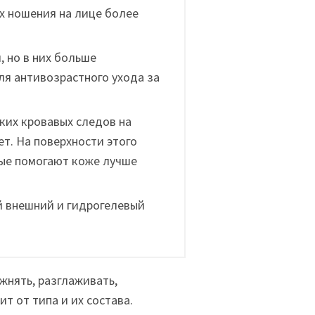
их ношения на лице более
, но в них больше
ля антивозрастного ухода за
аких кровавых следов на
т. На поверхности этого
рые помогают коже лучше
й внешний и гидрогелевый
жнять, разглаживать,
т от типа и их состава.