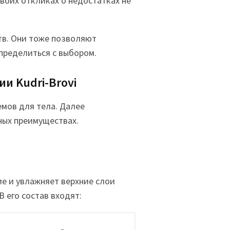
воих откликах о недостатках не
тв. Они тоже позволяют
пределиться с выбором.
и Kudri-Brovi
емов для тела. Далее
ных преимуществах.
е и увлажняет верхние слои
 его состав входят: