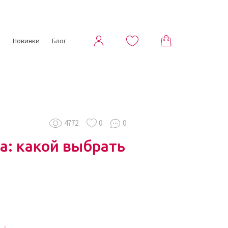
ы
Новинки
Блог
4772
0
0
а: какой выбрать