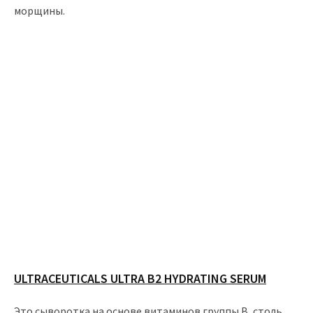
морщины.
ULTRACEUTICALS ULTRA B2 HYDRATING SERUM
Это сыворотка на основе витаминов группы В, столь