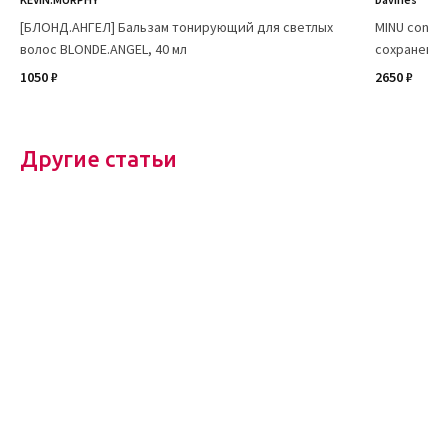
[БЛОНД.АНГЕЛ] Бальзам тонирующий для светлых
MINU condi
волос BLONDE.ANGEL, 40 мл
сохранения
1050 ₽
2650 ₽
Другие статьи