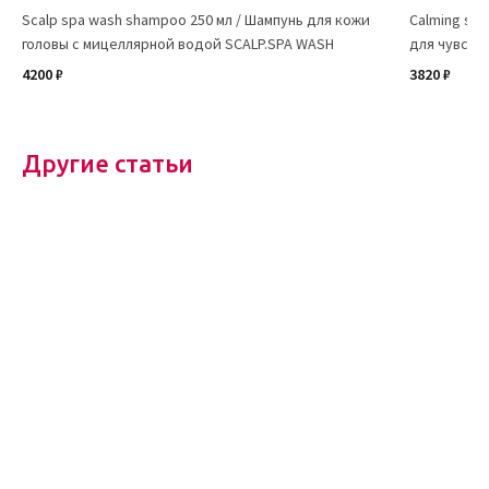
Scalp spa wash shampoo 250 мл / Шампунь для кожи
Calming sh
головы с мицеллярной водой SCALP.SPA WASH
для чувств
4200 ₽
3820 ₽
Другие статьи