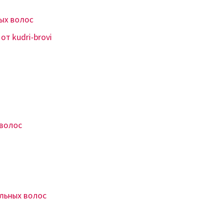
ых волос
т kudri-brovi
 волос
льных волос