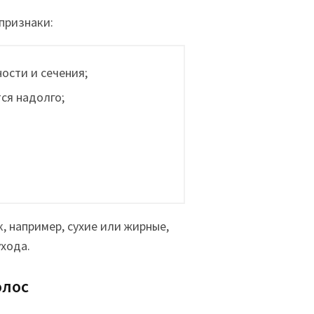
признаки:
ости и сечения;
ся надолго;
, например, сухие или жирные,
хода.
олос