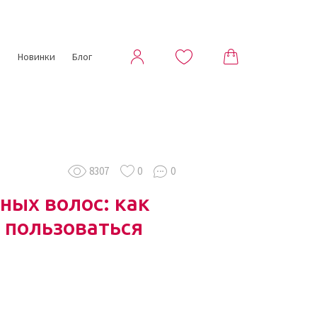
ы
Новинки
Блог
8307
0
0
ных волос: как
 пользоваться