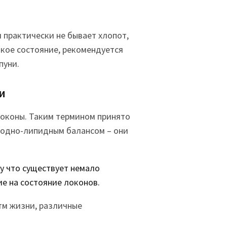
 практически не бывает хлопот,
акое состояние, рекомендуется
пуни.
и
локоны. Таким термином принято
 водно-липидным балансом – они
у что существует немало
е на состояние локонов.
итм жизни, различные